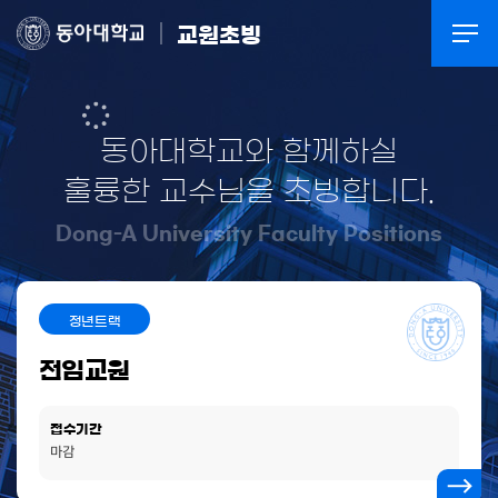
교원초빙
동아대학교와 함께하실
훌륭한 교수님을 초빙합니다.
Dong-A University Faculty Positions
정년트랙
전임교원
접수기간
마감