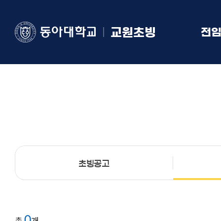
교원초빙
전
초빙공고
0