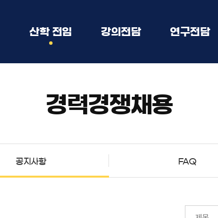
임
산학 전임
강의전담
연구전담
강사/겸임/초빙
경력경쟁채용
공지사항
FAQ