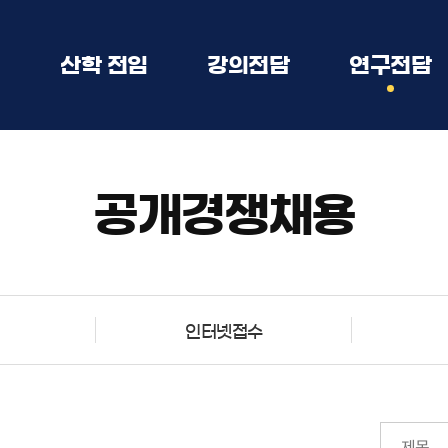
임
산학 전임
강의전담
연구전담
강사/겸임/초빙
공개경쟁채용
인터넷접수