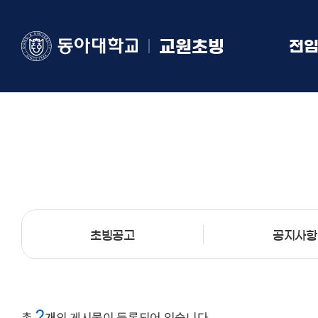
교원초빙
전
초빙공고
공지사항
2