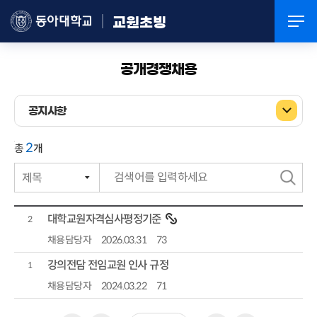
교원초빙
공개경쟁채용
공지사항
2
총
개
제목
번호
검
작성자
색
대학교원자격심사평정기준
2
작성일자
채용담당자
2026.03.31
73
강의전담 전임교원 인사 규정
조회수
1
채용담당자
2024.03.22
71